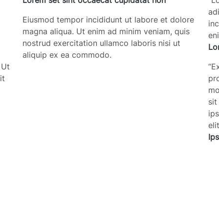
Lorem set sint occaecat cupidatat non
“
Lo
ad
Eiusmod tempor incididunt ut labore et dolore
in
magna aliqua. Ut enim ad minim veniam, quis
en
nostrud exercitation ullamco laboris nisi ut
Lo
aliquip ex ea commodo.
 Ut
“
Ex
it
pro
mo
si
ip
el
Ip