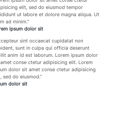
rem ipsum dolor sit amet conse ctetur
ipisicing elit, sed do eiusmod tempor
cididunt ut labore et dolore magna aliqua. Ut
im ad minim.
”
rem ipsum dolor sit
cepteur sint occaecat cupidatat non
ident, sunt in culpa qui officia deserunt
llit anim id est laborum. Lorem ipsum dolor
t amet conse ctetur adipisicing elit. Lorem
sum dolor sit amet conse ctetur adipisicing
it, sed do eiusmod.
”
sum dolor sit